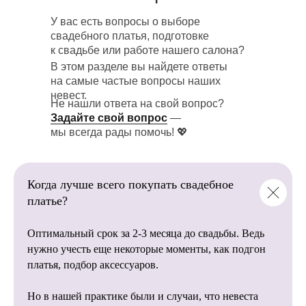
У вас есть вопросы о выборе
Загляните в нашу галерею реальных
В нашем салоне
свадебного платья, подготовке
свадебных фотосессий! Здесь собраны
представлено более 1 000+
к свадьбе или работе нашего салона?
трогательные и красивые моменты
свадебных платьев
невест, которые уже сказали «да»
В этом разделе вы найдете ответы
от пышных до лаконичных
в наших платьях.
на самые частые вопросы наших
моделей.
невест.
Не нашли ответа на свой вопрос?
💖 Настоящие эмоции, неповторимые
Задайте свой вопрос
—
образы и счастливые улыбки помогут
мы всегда рады помочь! 💖
вам:
Мы напрямую сотрудничаем
с фабриками, благодаря этому
Найти вдохновение для
вы останетесь довольны
собственной фотосессии.
Когда лучше всего покупать свадебное
качеством наших свадебных
Посмотреть, как смотрятся наши
платье?
платьев.
платья в разных локациях и стилях
съемки.
Оптимальный срок за 2-3 месяца до свадьбы. Ведь
Убедиться, что каждое платье —
это история любви, красоты
нужно учесть еще некоторые моменты, как подгон
и незабываемых впечатлений.
платья, подбор аксессуаров.
Пусть эти фотографии станут источником
Опытные организаторы
Но в нашей практике были и случаи, что невеста
идей и помогут создать свадьбу мечты! ✨