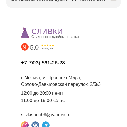
чтобы в день свадьбы вы
чувствовали себя уверенно
и безупречно
СЛИВКИ
Стильные свадебные платья
5,0
1024 оценок
+7 (903) 561-26-28
г. Москва, м. Проспект Мира,
Орлово-Давыдовский переулок, 2/5к3
12:00 до 20:00 пн-пт
11:00 до 19:00 сб-вс
slivkishop08@yandex.ru