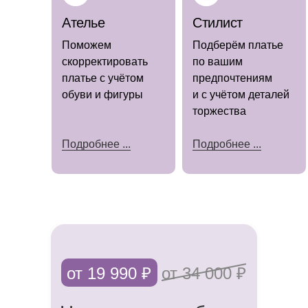
Ателье
Стилист
Поможем
Подберём платье
скорректировать
по вашим
платье с учётом
предпочтениям
(наличие
уточняйте)
обуви и фигуры
и с учётом деталей
торжества
Подробнее ...
Подробнее ...
Мы знаем, как важно каждой невесте
чувствовать себя особенной в день
свадьбы.
Именно поэтому предлагаем не только
от 19 990 ₽
от 34 000 ₽
роскошные платья, но и полный
комплекс услуг, чтобы сделать подготовку
к торжеству приятной и беззаботной.