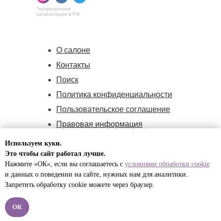
*запрещённая
организация в РФ
О салоне
Контакты
Поиск
Политика конфиденциальности
Пользовательское соглашение
Правовая информация
Политика cookie
Используем куки.
Оферта
Это чтобы сайт работал лучше.
Нажмите «ОК», если вы соглашаетесь с
условиями обработки cookie
и данных о поведении на сайте, нужных нам для
аналитики.
ИП Малышева Полина Игоревна,
Запретить обработку cookie можете через браузер.
ИНН:732594170171,
ОГРНИП:324774600541820
ОК
© 2012 -2026