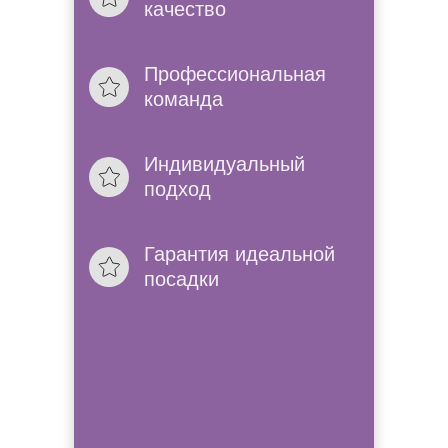
качество
Проконсультир
Позвоним, расскажем 
Профессиональная
в нашем салоне.
команда
Без выходных
Индивидуальный
К нам можно приехат
подход
мы работем без вых
Гарантия идеальной
посадки