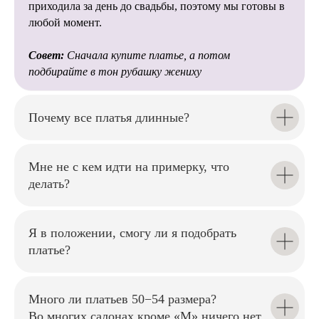
и стилисты помогут избежать
приходила за день до свадьбы, поэтому мы готовы в
многих сложностей при
любой момент.
подготовке свадьбы.
Совет:
Сначала купите платье, а потом
подбирайте в тон рубашку жениху
Почему все платья длинные?
Мы внимательно относимся к
каждой невесте, помогаем
подобрать
Мне не с кем идти на примерку, что
идеальный силуэт и создаём
комфортную атмосферу на
делать?
примерке.
Я в положении, смогу ли я подобрать
платье?
Наши мастера аккуратно
Много ли платьев 50−54 размера?
подгонят платье по фигуре,
Во многих салонах кроме «М» ничего нет.