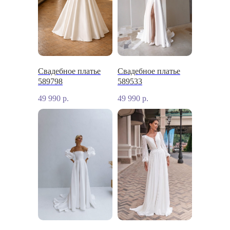
Свадебное платье
Свадебное платье
589798
589533
49 990
р.
49 990
р.