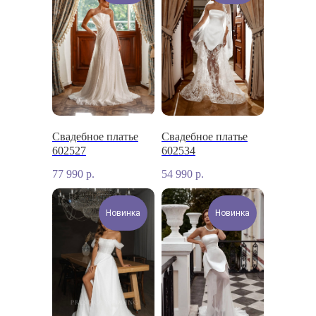
Свадебное платье
Свадебное платье
602527
602534
77 990
р.
54 990
р.
Новинка
Новинка