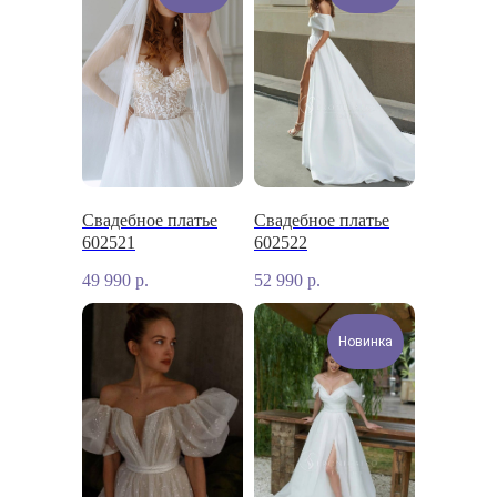
Свадебное платье
Свадебное платье
602521
602522
49 990
р.
52 990
р.
Новинка