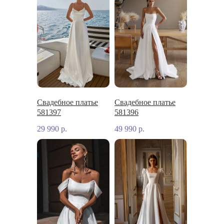
Свадебное платье
Свадебное платье
581397
581396
29 990
р.
49 990
р.