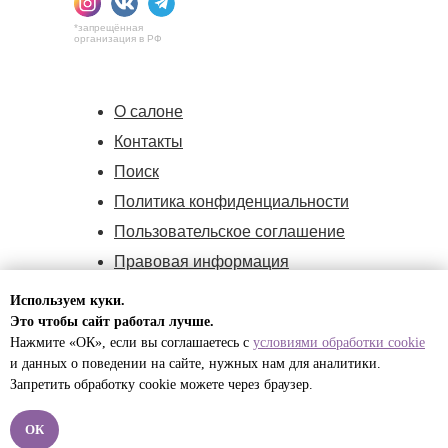
*запрещённая
организация в РФ
О салоне
Контакты
Поиск
Политика конфиденциальности
Пользовательское соглашение
Правовая информация
Политика cookie
Используем куки.
Оферта
Это чтобы сайт работал лучше.
Нажмите «ОК», если вы соглашаетесь с
условиями обработки cookie
и данных о поведении на сайте, нужных нам для
аналитики.
ИП Малышева Полина Игоревна,
Запретить обработку cookie можете через браузер.
ИНН:732594170171,
ОГРНИП:324774600541820
ОК
© 2012 -2026