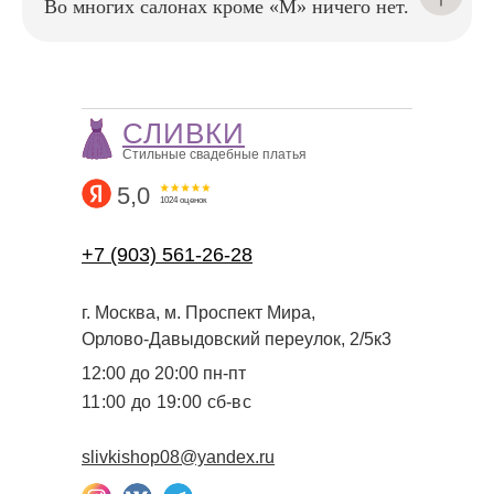
Во многих салонах кроме «М» ничего нет.
чтобы в день свадьбы вы
чувствовали себя уверенно
и безупречно
СЛИВКИ
Стильные свадебные платья
5,0
1024 оценок
+7 (903) 561-26-28
г. Москва, м. Проспект Мира,
Орлово-Давыдовский переулок, 2/5к3
12:00 до 20:00 пн-пт
11:00 до 19:00 сб-вс
slivkishop08@yandex.ru