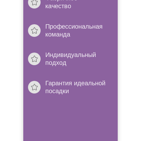
качество
Проконсультир
Позвоним, расскажем 
Профессиональная
в нашем салоне.
команда
Без выходных
Индивидуальный
К нам можно приехат
подход
мы работем без вых
Гарантия идеальной
посадки