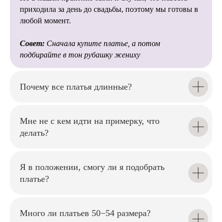
идей и помогут создать свадьбу мечты! ✨
и стилисты помогут избежать
приходила за день до свадьбы, поэтому мы готовы в
многих сложностей при
любой момент.
подготовке свадьбы.
Совет:
Сначала купите платье, а потом
подбирайте в тон рубашку жениху
Почему все платья длинные?
Мы внимательно относимся к
каждой невесте, помогаем
подобрать
Мне не с кем идти на примерку, что
идеальный силуэт и создаём
комфортную атмосферу на
делать?
примерке.
Я в положении, смогу ли я подобрать
платье?
Наши мастера аккуратно
Много ли платьев 50−54 размера?
подгонят платье по фигуре,