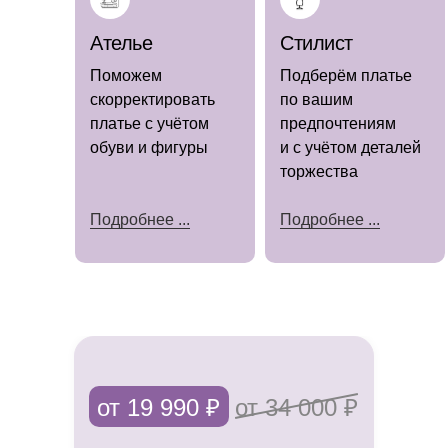
Ателье
Стилист
Поможем
Подберём платье
скорректировать
по вашим
(наличие
платье с учётом
предпочтениям
уточняйте)
обуви и фигуры
и с учётом деталей
торжества
Подробнее ...
Подробнее ...
Мы знаем, как важно каждой невесте
чувствовать себя особенной в день
свадьбы.
Именно поэтому предлагаем не только
от 19 990 ₽
от 34 000 ₽
роскошные платья, но и полный
комплекс услуг, чтобы сделать подготовку
к торжеству приятной и беззаботной.