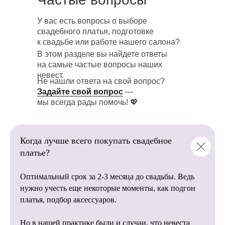
У вас есть вопросы о выборе
Загляните в нашу галерею реальных
В нашем салоне
свадебного платья, подготовке
свадебных фотосессий! Здесь собраны
представлено более 1 000+
к свадьбе или работе нашего салона?
трогательные и красивые моменты
свадебных платьев
невест, которые уже сказали «да»
В этом разделе вы найдете ответы
от пышных до лаконичных
в наших платьях.
на самые частые вопросы наших
моделей.
невест.
Не нашли ответа на свой вопрос?
💖 Настоящие эмоции, неповторимые
Задайте свой вопрос
—
образы и счастливые улыбки помогут
мы всегда рады помочь! 💖
вам:
Мы напрямую сотрудничаем
с фабриками, благодаря этому
Найти вдохновение для
вы останетесь довольны
собственной фотосессии.
Когда лучше всего покупать свадебное
качеством наших свадебных
Посмотреть, как смотрятся наши
платье?
платьев.
платья в разных локациях и стилях
съемки.
Оптимальный срок за 2-3 месяца до свадьбы. Ведь
Убедиться, что каждое платье —
это история любви, красоты
нужно учесть еще некоторые моменты, как подгон
и незабываемых впечатлений.
платья, подбор аксессуаров.
Пусть эти фотографии станут источником
Опытные организаторы
Но в нашей практике были и случаи, что невеста