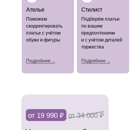
Ателье
Стилист
Поможем
Подберём платье
скорректировать
по вашим
платье с учётом
предпочтениям
(наличие
уточняйте)
обуви и фигуры
и с учётом деталей
торжества
Подробнее ...
Подробнее ...
Мы знаем, как важно каждой невесте
чувствовать себя особенной в день
свадьбы.
Именно поэтому предлагаем не только
от 19 990 ₽
от 34 000 ₽
роскошные платья, но и полный
комплекс услуг, чтобы сделать подготовку
к торжеству приятной и беззаботной.