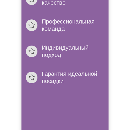
качество
Проконсультир
Позвоним, расскажем 
Профессиональная
в нашем салоне.
команда
Без выходных
Индивидуальный
К нам можно приехат
подход
мы работем без вых
Гарантия идеальной
посадки