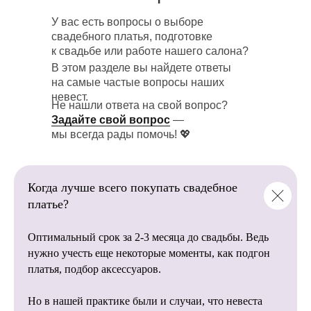
У вас есть вопросы о выборе
Загляните в нашу галерею реальных
В нашем салоне
свадебного платья, подготовке
свадебных фотосессий! Здесь собраны
представлено более 1 000+
к свадьбе или работе нашего салона?
трогательные и красивые моменты
свадебных платьев
невест, которые уже сказали «да»
В этом разделе вы найдете ответы
от пышных до лаконичных
в наших платьях.
на самые частые вопросы наших
моделей.
невест.
Не нашли ответа на свой вопрос?
💖 Настоящие эмоции, неповторимые
Задайте свой вопрос
—
образы и счастливые улыбки помогут
мы всегда рады помочь! 💖
вам:
Мы напрямую сотрудничаем
с фабриками, благодаря этому
Найти вдохновение для
вы останетесь довольны
собственной фотосессии.
Когда лучше всего покупать свадебное
качеством наших свадебных
Посмотреть, как смотрятся наши
платье?
платьев.
платья в разных локациях и стилях
съемки.
Оптимальный срок за 2-3 месяца до свадьбы. Ведь
Убедиться, что каждое платье —
это история любви, красоты
нужно учесть еще некоторые моменты, как подгон
и незабываемых впечатлений.
платья, подбор аксессуаров.
Пусть эти фотографии станут источником
Опытные организаторы
Но в нашей практике были и случаи, что невеста
идей и помогут создать свадьбу мечты! ✨