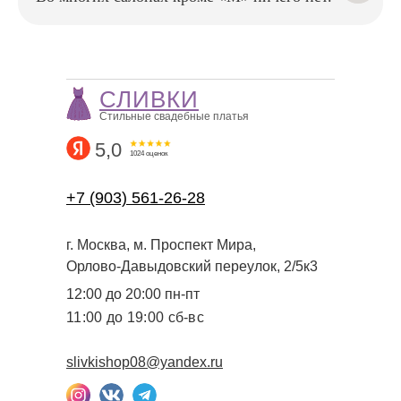
чтобы в день свадьбы вы
чувствовали себя уверенно
и безупречно
СЛИВКИ
Стильные свадебные платья
5,0
1024 оценок
+7 (903) 561-26-28
г. Москва, м. Проспект Мира,
Орлово-Давыдовский переулок, 2/5к3
12:00 до 20:00 пн-пт
11:00 до 19:00 сб-вс
slivkishop08@yandex.ru