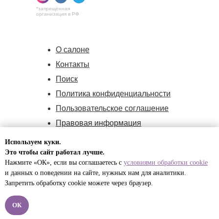
*запрещённая
организация в РФ
О салоне
Контакты
Поиск
Политика конфиденциальности
Пользовательское соглашение
Правовая информация
Политика cookie
Используем куки.
Оферта
Это чтобы сайт работал лучше.
Нажмите «ОК», если вы соглашаетесь с
условиями обработки cookie
и данных о поведении на сайте, нужных нам для
аналитики.
ИП Малышева Полина Игоревна,
Запретить обработку cookie можете через браузер.
ИНН:732594170171,
ОГРНИП:324774600541820
ОК
© 2012 -2026