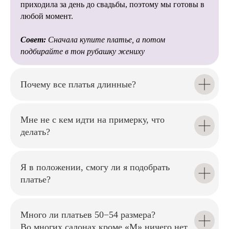
и стилисты помогут избежать
приходила за день до свадьбы, поэтому мы готовы в
многих сложностей при
любой момент.
подготовке свадьбы.
Совет:
Сначала купите платье, а потом
подбирайте в тон рубашку жениху
Почему все платья длинные?
Мы внимательно относимся к
каждой невесте, помогаем
подобрать
Мне не с кем идти на примерку, что
идеальный силуэт и создаём
комфортную атмосферу на
делать?
примерке.
Я в положении, смогу ли я подобрать
платье?
Наши мастера аккуратно
Много ли платьев 50−54 размера?
подгонят платье по фигуре,
Во многих салонах кроме «М» ничего нет.