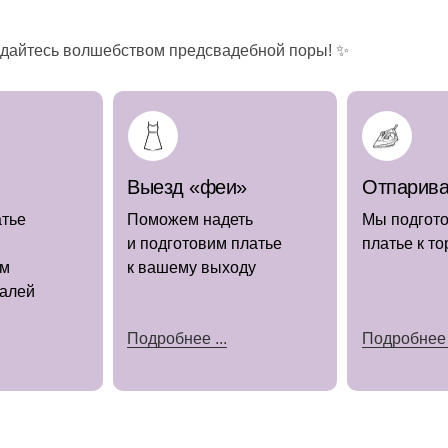
ждайтесь волшебством предсвадебной поры! ✨
Выезд «феи»
Отпарив
тье
Поможем надеть
Мы подгот
и подготовим платье
платье к т
ям
к вашему выходу
талей
Подробнее ...
Подробнее .