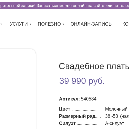
ительной записи! Записаться можно онлайн на сайте или по телеф
УСЛУГИ
ПОЛЕЗНО
ОНЛАЙН-ЗАПИСЬ
КО
Свадебное плать
39 990 руб.
Артикул:
540584
Цвет
.....................
Молочный
Размерный ряд
......
38 -58
(на
Силуэт
..................
А-силуэт