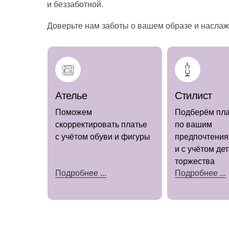
и беззаботной.
Доверьте нам заботы о вашем образе и насла
Ателье
Стилист
Поможем
Подберём пла
скорректировать платье
по вашим
с учётом обуви и фигуры
предпочтени
и с учётом де
торжества
Подробнее ...
Подробнее ...