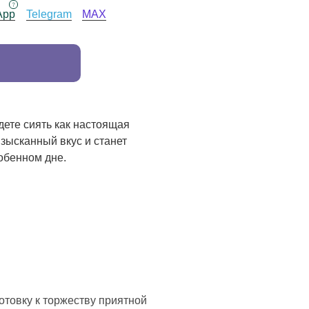
App
Telegram
MAX
дете сиять как настоящая
зысканный вкус и станет
обенном дне.
отовку к торжеству приятной