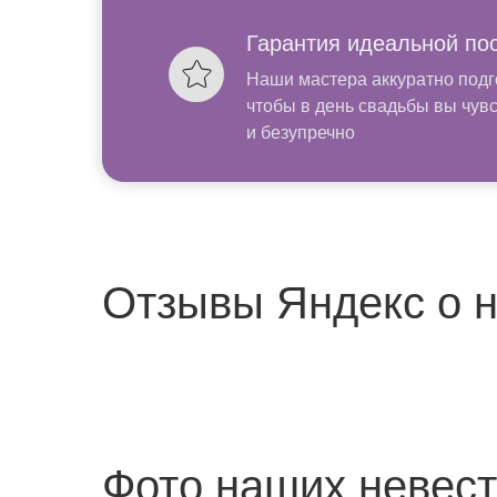
Гарантия идеальной по
Наши мастера аккуратно подг
чтобы в день свадьбы вы чув
и безупречно
Отзывы Яндекс о 
Фото наших невест