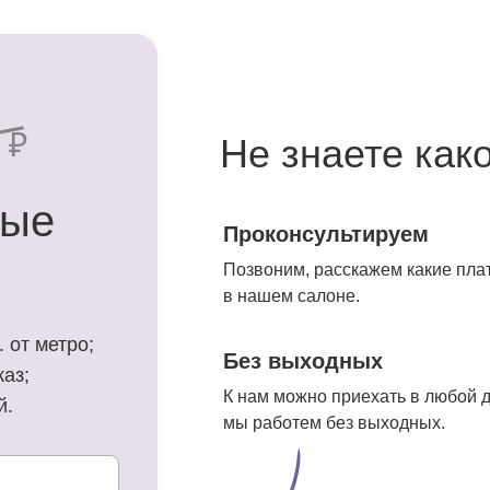
 ₽
Не знаете как
ные
Проконсультируем
Позвоним, расскажем какие плат
в нашем салоне.
 от метро;
Без выходных
каз;
К нам можно приехать в любой д
й.
мы работем без выходных.