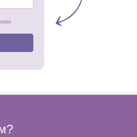
 своих
ам?