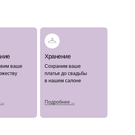
ание
Хранение
овим ваше
Сохраним ваше
оржеству
платье до свадьбы
в нашем салоне
..
Подробнее ...