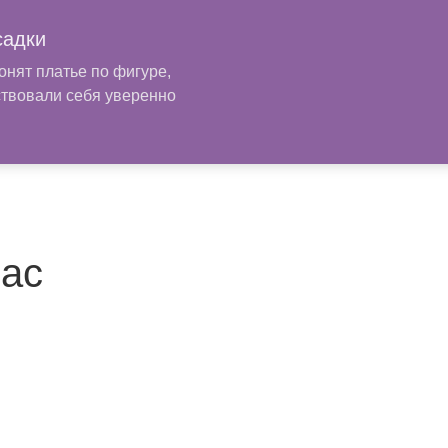
садки
онят платье по фигуре,
ствовали себя уверенно
нас