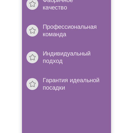
Фабричное
качество
Проконсультир
Позвоним, расскажем 
Профессиональная
в нашем салоне.
команда
Без выходных
Индивидуальный
К нам можно приехат
подход
мы работем без вых
Гарантия идеальной
посадки