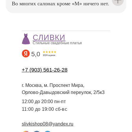
Во многих салонах кроме «М» ничего нет.
чтобы в день свадьбы вы
чувствовали себя уверенно
и безупречно
СЛИВКИ
Стильные свадебные платья
5,0
1024 оценок
+7 (903) 561-26-28
г. Москва, м. Проспект Мира,
Орлово-Давыдовский переулок, 2/5к3
12:00 до 20:00 пн-пт
11:00 до 19:00 сб-вс
slivkishop08@yandex.ru