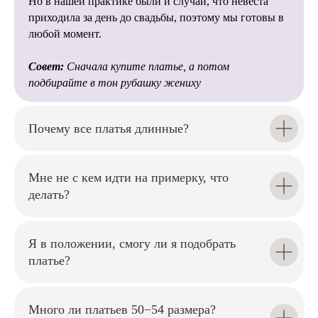
Но в нашей практике были и случаи, что невеста
идей и помогут создать свадьбу мечты! ✨
и стилисты помогут избежать
приходила за день до свадьбы, поэтому мы готовы в
многих сложностей при
любой момент.
подготовке свадьбы.
Совет:
Сначала купите платье, а потом
подбирайте в тон рубашку жениху
Почему все платья длинные?
Мы внимательно относимся к
каждой невесте, помогаем
подобрать
Мне не с кем идти на примерку, что
идеальный силуэт и создаём
комфортную атмосферу на
делать?
примерке.
Я в положении, смогу ли я подобрать
платье?
Наши мастера аккуратно
Много ли платьев 50−54 размера?
подгонят платье по фигуре,