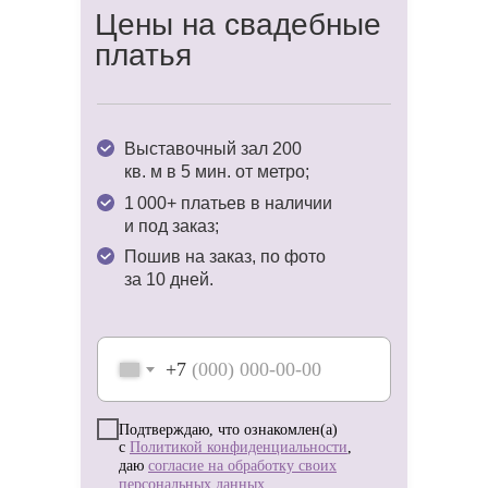
к торжеству приятной и беззаботной.
Цены на свадебные
платья
Доверьте нам заботы о вашем образе
и наслаждайтесь волшебством
предсвадебной поры! ✨
Выставочный зал 200
кв. м в 5 мин. от метро;
1 000+ платьев в наличии
и под заказ;
Пошив на заказ, по фото
за 10 дней.
+7
Подтверждаю, что ознакомлен(а)
с
Политикой конфиденциальности
,
даю
согласие на обработку своих
персональных данных