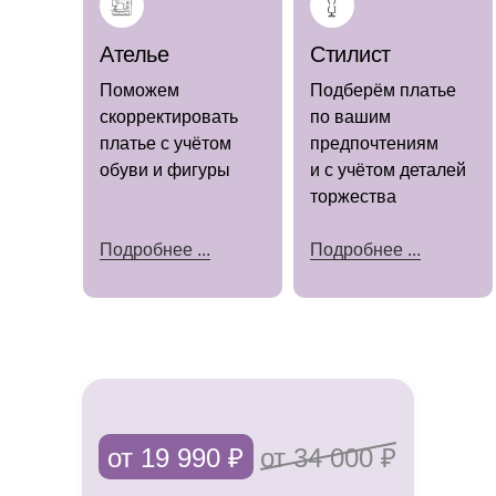
Ателье
Стилист
Поможем
Подберём платье
скорректировать
по вашим
платье с учётом
предпочтениям
обуви и фигуры
и с учётом деталей
торжества
Подробнее ...
Подробнее ...
Мы знаем, как важно каждой невесте
чувствовать себя особенной в день
свадьбы.
Именно поэтому предлагаем не только
от 19 990 ₽
от 34 000 ₽
роскошные платья, но и полный
комплекс услуг, чтобы сделать подготовку