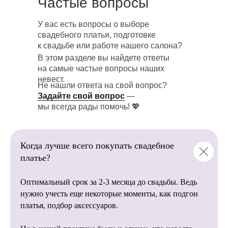
Частые вопросы
У вас есть вопросы о выборе
Загляните в нашу галерею реальных
В нашем салоне
свадебного платья, подготовке
свадебных фотосессий! Здесь собраны
представлено более 1 000+
к свадьбе или работе нашего салона?
трогательные и красивые моменты
свадебных платьев
невест, которые уже сказали «да»
В этом разделе вы найдете ответы
от пышных до лаконичных
в наших платьях.
на самые частые вопросы наших
моделей.
невест.
Не нашли ответа на свой вопрос?
💖 Настоящие эмоции, неповторимые
Задайте свой вопрос
—
образы и счастливые улыбки помогут
мы всегда рады помочь! 💖
вам:
Мы напрямую сотрудничаем
с фабриками, благодаря этому
Найти вдохновение для
вы останетесь довольны
собственной фотосессии.
Когда лучше всего покупать свадебное
качеством наших свадебных
Посмотреть, как смотрятся наши
платье?
платьев.
платья в разных локациях и стилях
съемки.
Оптимальный срок за 2-3 месяца до свадьбы. Ведь
Убедиться, что каждое платье —
это история любви, красоты
нужно учесть еще некоторые моменты, как подгон
и незабываемых впечатлений.
платья, подбор аксессуаров.
Пусть эти фотографии станут источником
Опытные организаторы