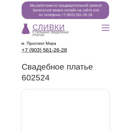
Мы работаем по предварительной записи!
Записаться можно онлайн на сайте или
по телефону +7 (903) 561-26-28
(наличие
СЛИВКИ
уточняйте)
Стильные свадебные
платья
м. Проспект Мира
+7 (903) 561-26-28
Свадебное платье
602524