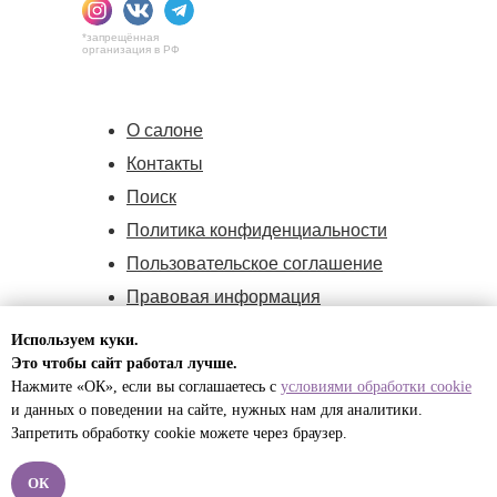
*запрещённая
организация в РФ
О салоне
Контакты
Поиск
Политика конфиденциальности
Пользовательское соглашение
Правовая информация
Политика cookie
Используем куки.
Оферта
Это чтобы сайт работал лучше.
Нажмите «ОК», если вы соглашаетесь с
условиями обработки cookie
и данных о поведении на сайте, нужных нам для
аналитики.
ИП Малышева Полина Игоревна,
Запретить обработку cookie можете через браузер.
ИНН:732594170171,
ОГРНИП:324774600541820
ОК