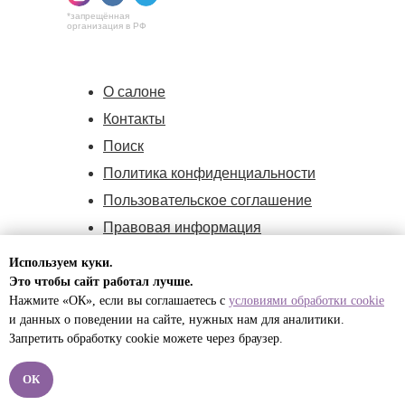
*запрещённая
организация в РФ
О салоне
Контакты
Поиск
Политика конфиденциальности
Пользовательское соглашение
Правовая информация
Политика cookie
Используем куки.
Оферта
Это чтобы сайт работал лучше.
Нажмите «ОК», если вы соглашаетесь с
условиями обработки cookie
и данных о поведении на сайте, нужных нам для
аналитики.
ИП Малышева Полина Игоревна,
Запретить обработку cookie можете через браузер.
ИНН:732594170171,
ОГРНИП:324774600541820
ОК
© 2012 -2026