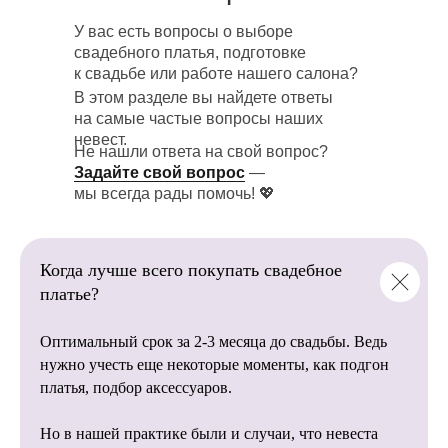
У вас есть вопросы о выборе
Загляните в нашу галерею реальных
В нашем салоне
свадебного платья, подготовке
свадебных фотосессий! Здесь собраны
представлено более 1 000+
к свадьбе или работе нашего салона?
трогательные и красивые моменты
свадебных платьев
невест, которые уже сказали «да»
В этом разделе вы найдете ответы
от пышных до лаконичных
в наших платьях.
на самые частые вопросы наших
моделей.
невест.
Не нашли ответа на свой вопрос?
💖 Настоящие эмоции, неповторимые
Задайте свой вопрос
—
образы и счастливые улыбки помогут
мы всегда рады помочь! 💖
вам:
Мы напрямую сотрудничаем
с фабриками, благодаря этому
Найти вдохновение для
вы останетесь довольны
собственной фотосессии.
Когда лучше всего покупать свадебное
качеством наших свадебных
Посмотреть, как смотрятся наши
платье?
платьев.
платья в разных локациях и стилях
съемки.
Оптимальный срок за 2-3 месяца до свадьбы. Ведь
Убедиться, что каждое платье —
это история любви, красоты
нужно учесть еще некоторые моменты, как подгон
и незабываемых впечатлений.
платья, подбор аксессуаров.
Пусть эти фотографии станут источником
Опытные организаторы
Но в нашей практике были и случаи, что невеста
идей и помогут создать свадьбу мечты! ✨