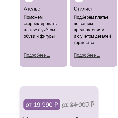
Ателье
Стилист
Поможем
Подберём платье
скорректировать
по вашим
платье с учётом
предпочтениям
(наличие
уточняйте)
обуви и фигуры
и с учётом деталей
торжества
Подробнее ...
Подробнее ...
Мы знаем, как важно каждой невесте
чувствовать себя особенной в день
свадьбы.
Именно поэтому предлагаем не только
от 19 990 ₽
от 34 000 ₽
роскошные платья, но и полный
комплекс услуг, чтобы сделать подготовку
к торжеству приятной и беззаботной.