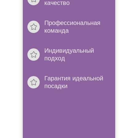
качество
Проконсультир
Позвоним, расскажем 
Профессиональная
в нашем салоне.
команда
Без выходных
Индивидуальный
К нам можно приехат
подход
мы работем без вых
Гарантия идеальной
посадки