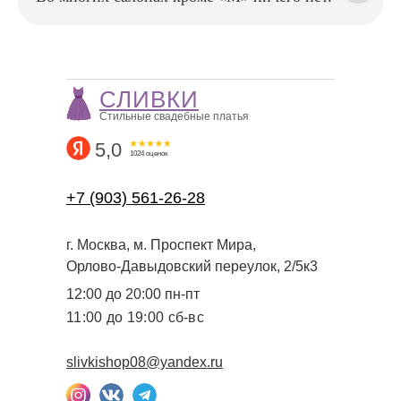
чтобы в день свадьбы вы
чувствовали себя уверенно
и безупречно
СЛИВКИ
Стильные свадебные платья
5,0
1024 оценок
+7 (903) 561-26-28
г. Москва, м. Проспект Мира,
Орлово-Давыдовский переулок, 2/5к3
12:00 до 20:00 пн-пт
11:00 до 19:00 сб-вс
slivkishop08@yandex.ru