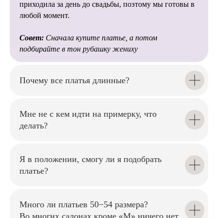
и стилисты помогут избежать
приходила за день до свадьбы, поэтому мы готовы в
многих сложностей при
любой момент.
подготовке свадьбы.
Совет:
Сначала купите платье, а потом
подбирайте в тон рубашку жениху
Почему все платья длинные?
Мы внимательно относимся к
каждой невесте, помогаем
подобрать
Мне не с кем идти на примерку, что
идеальный силуэт и создаём
комфортную атмосферу на
делать?
примерке.
Я в положении, смогу ли я подобрать
платье?
Наши мастера аккуратно
Много ли платьев 50−54 размера?
подгонят платье по фигуре,
Во многих салонах кроме «М» ничего нет.